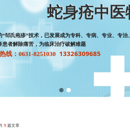
蛇身疮中医
蛇身疮中医
的“邹氏疱疹”技术，已发展成为专科、专病、专业、专治
疹患者解除痛苦，为临床治疗破解难题
13326309685
线：0631-8251030
共
9
篇文章