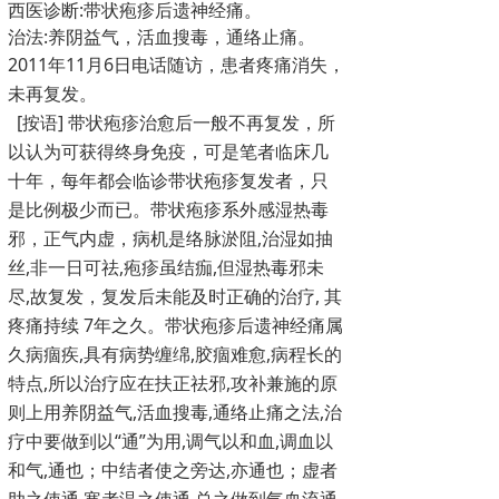
西医诊断
:
带状疱疹后遗神经痛。
治法
:
养阴益气，活血搜毒，通络止痛。
2011
年
11
月
6
日电话随访，患者疼痛消失，
未再复发。
[
按语
]
带状疱疹治愈后一般不再复发，所
以认为可获得终身免疫，可是笔者临床几
十年，每年都会临诊带状疱疹复发者，只
是比例极少而已。带状疱疹系外感湿热毒
邪，正气内虚，病机是络脉淤阻
,
治湿如抽
丝
,
非一日可祛
,
疱疹虽结痂
,
但湿热毒邪未
尽
,
故复发，复发后未能及时正确的治疗
,
其
疼痛持续
7
年之久。带状疱疹后遗神经痛属
久病痼疾
,
具有病势缠绵
,
胶痼难愈
,
病程长的
特点
,
所以治疗应在扶正祛邪
,
攻补兼施的原
则上用养阴益气
,
活血搜毒
,
通络止痛之法
,
治
疗中要做到以“通”为用
,
调气以和血
,
调血以
和气
,
通也；中结者使之旁达
,
亦通也；虚者