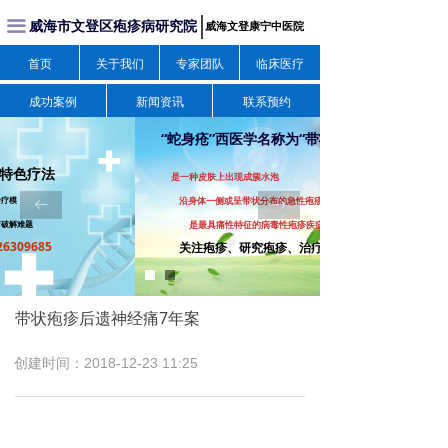
威海市文登区疱疹病研究院
끀
威海文登康宁中医院
首页
关于我们
专家团队
临床医疗
成功案例
新闻资讯
联系预约
“蛇身疮”西医学名称为“带状疱疹”
法
是一种皮肤上出现成簇水泡
沿身体一侧或呈带状分布的急性疱疹性皮肤病，
ꂃ
ꁹ
是最具痛性特征的病毒性疱疹疾病。
5
关注疱疹、研究疱疹、治疗疱疹我们更专业！
带状疱疹后遗神经痛7年案
创建时间：
2018-12-23
11:25