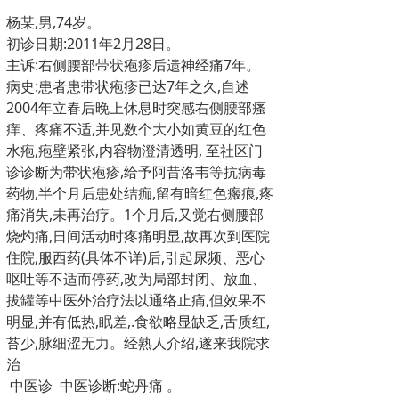
杨某
,
男
,74
岁。
初诊日期
:2011
年
2
月
28
日。
主诉
:
右侧腰部带状疱疹后遗神经痛
7
年。
病史
:
患者患带状疱疹已达
7
年之久
,
自述
2004
年立春后晚上休息时突感右侧腰部瘙
痒、疼痛不适
,
并见数个大小如黄豆的红色
水疱
,
疱壁紧张
,
内容物澄清透明
,
至社区门
诊诊断为带状疱疹
,
给予阿昔洛韦等抗病毒
药物
,
半个月后患处结痂
,
留有暗红色瘢痕
,
疼
痛消失
,
未再治疗。
1
个月后
,
又觉右侧腰部
烧灼痛
,
日间活动时疼痛明显
,
故再次到医院
住院
,
服西药
(
具体不详
)
后
,
引起尿频、恶心
呕吐等不适而停药
,
改为局部封闭、放血、
拔罐等中医外治疗法以通络止痛
,
但效果不
明显
,
并有低热
,
眠差
,.
食欲略显缺乏
,
舌质红
,
苔少
,
脉细涩无力。经熟人介绍
,
遂来我院求
治
中医诊
中医诊断
:
蛇丹痛
。