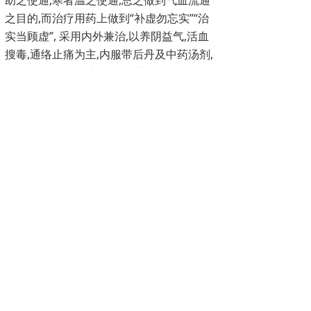
助之使通
,
寒者温之使通
,
总之做到气血流通
之目的
,
而治疗用药上做到“补虚勿忘实”“治
实当顾虚”
,
采用内外兼治
,
以养阴益气
,
活血
搜毒
,
通络止痛为主
,
内服带后丹及中药汤剂
,
外用祛痛喷雾剂
,
辨证准确
,
药证相符
,
则病
愈。
后一个：
无
地 址：威海文登区豹山路68-3,68-4
邮
电大厦东50米路
北
联系人：邹海宁院长
邮 箱：1228773359@qq.com
电 话：0631-8251030 13326309685
微 信：13326309685 网 址：www.wddzpz.com
乘车路线：市区内乘9路、10路车直达，邮电大厦站点向东
50米路北，从汽车站打车需15元左右