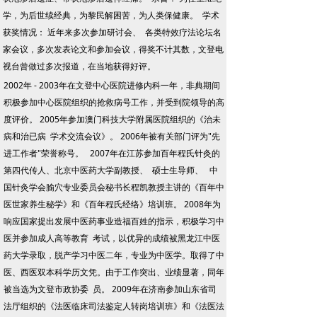
学，为后世续经典，为黎民解困苦，为人类保健康。 学术
获奖情况： 近年来多次参加研讨会、 各类特效疗法论坛名
家会议，多次发表论文和参加会议，得奖不计其数，文登电
视台曾做过多次报道，在当地获得好评。
2002年 - 2003年在文登中心医院进修内科一年，非典期间
积极参加中心医院组织的抢救病号工作，并受到院领导的高
度评价。 2005年参加澳门科技大学附属医院组织的《治未
病和治已病 学术交流会议》。 2006年被有关部门评为"先
进工作者"荣誉称号。 2007年在江苏参加百年程氏针灸的
第四代传人、北京中医药大学副教授、 硕士生导师、 中
国针灸学会腧穴专业委员会秘书长程凯教授主讲的《百年中
医世家养生秘学》和《百年程氏经络》培训班。 2008年为
响应国家提出发展中医药事业造福百姓的指示，积极学习中
医并参加成人高等教育 考试，以优异的成绩被黑龙江中医
药大学录取，脱产学习中医二年，专业为中医学。取得了中
医、西医双本科学历文凭。由于工作突出、业绩显著，同年
被当选为文登市政协委 员。 2009年在济南参加山东省司
法厅组织的《法医临床司法鉴定人转岗培训班》和《法医法