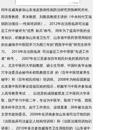
同年在威海参加山东省皮肤病性病防治研究所陈树民所长、
田洪青教授、李冰教授、刘殿昌教授主讲的《中央转付艾滋
病防治项目----性病培训班》。 2012年在法医临床司法鉴
定工作中被评为"优秀 标兵"称号。 同年为了提高中医的业
务知识，积极参加山东省卫生厅、山东省中医药管理局组织
的在威海市中医院学习为期三年的"西医学中医"研究生班学
习。 2013年在法医临床 司法鉴定工作中荣获"先进工作
者" 称号 。 2007年在江苏参加百年程氏针灸的第四代传
人、北京中医药大学副教授、硕士生导师、中国针灸学会腧
穴专业委员会秘书长程凯教授主讲 的《百年中医世家养生
秘学》和《百年程氏经络》培训班。 2008年为响应国家提
出发展中医药事业造福百姓的指示，积极学习中医并参加成
人高等教育考试 ， 以优异的成绩被黑龙 江中医药大学录
取，脱产学习中医二年，专业为中医学。取得了中医、西医
双本科学历文凭。由于工作突出、业绩显著，同年被当选为
文登市政协委员。 2009年在济南参加山东省司法厅组织的
《法医临床司法鉴定人转岗培训班》和《法医法规培训知识
讲座》。 2010年多次参加威海市卫生局组织的《山东省中