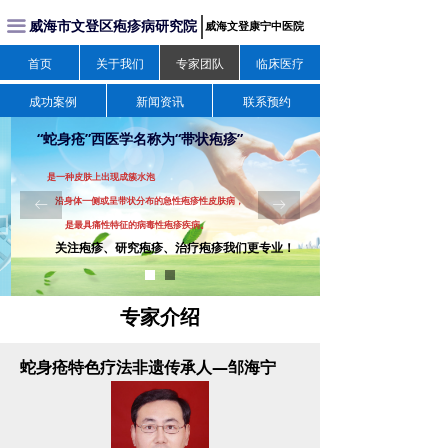
威海市文登区疱疹病研究院
끀
威海文登康宁中医院
首页
关于我们
专家团队
临床医疗
成功案例
新闻资讯
联系预约
“蛇身疮”西医学名称为“带状疱疹”
是一种皮肤上出现成簇水泡
沿身体一侧或呈带状分布的急性疱疹性皮肤病，
ꂃ
ꁹ
是最具痛性特征的病毒性疱疹疾病。
关注疱疹、研究疱疹、治疗疱疹我们更专业！
专家介绍
蛇身疮特色疗法非遗传承人—邹海宁