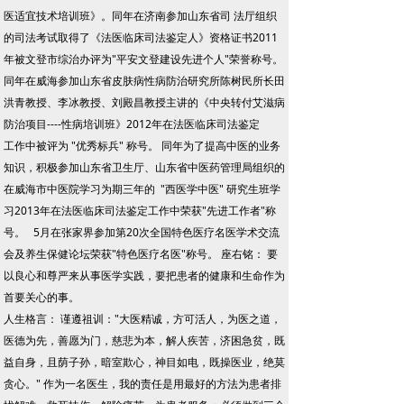
医适宜技术培训班》。同年在济南参加山东省司 法厅组织
的司法考试取得了《法医临床司法鉴定人》资格证书2011
年被文登市综治办评为"平安文登建设先进个人"荣誉称号。
同年在威海参加山东省皮肤病性病防治研究所陈树民所长田
洪青教授、李冰教授、刘殿昌教授主讲的《中央转付艾滋病
防治项目----性病培训班》2012年在法医临床司法鉴定
工作中被评为 "优秀标兵" 称号。 同年为了提高中医的业务
知识，积极参加山东省卫生厅、山东省中医药管理局组织的
在威海市中医院学习为期三年的 "西医学中医" 研究生班学
习2013年在法医临床司法鉴定工作中荣获"先进工作者"称
号。 5月在张家界参加第20次全国特色医疗名医学术交流
会及养生保健论坛荣获"特色医疗名医"称号。 座右铭： 要
以良心和尊严来从事医学实践，要把患者的健康和生命作为
首要关心的事。
人生格言： 谨遵祖训："大医精诚，方可活人，为医之道，
医德为先，善愿为门，慈悲为本，解人疾苦，济困急贫，既
益自身，且荫子孙，暗室欺心，神目如电，既操医业，绝莫
贪心。" 作为一名医生，我的责任是用最好的方法为患者排